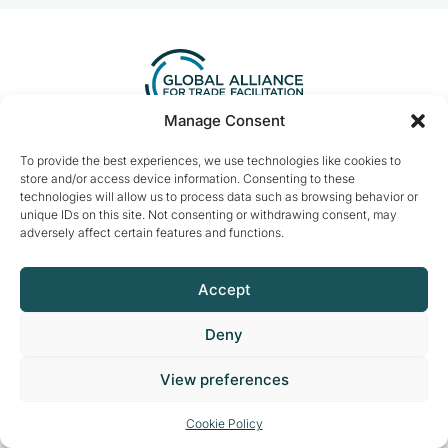
Manage Consent
Contact us:
info@tradefacilitation.org
To provide the best experiences, we use technologies like cookies to
store and/or access device information. Consenting to these
Global Alliance for Trade Facilitation
technologies will allow us to process data such as browsing behavior or
c/o International Chamber of Commerce
unique IDs on this site. Not consenting or withdrawing consent, may
33-43 Avenue du Président Wilson
adversely affect certain features and functions.
75116 Paris, France
Accept
Deny
© 2026 ICCWBO All rights reserved
View preferences
Made by
DeLaCrème - Digital Creative Agency
Terms of use
Privacy & cookies policy
Cookie Policy